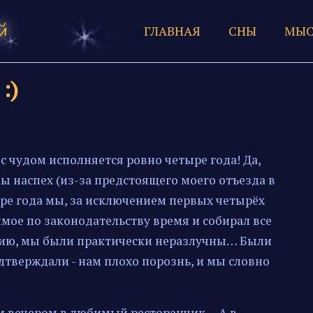
ГЛАВНАЯ
СНЫ
МЫС
:)
 с чудом исполняется ровно четыре года! Да,
мы наспех (из-за предстоящего моего отъезда в
ре года мы, за исключением первых четырёх
имое по законодательству время и собирал все
дию, мы были практически неразлучны… Были
тверждали - нам плохо порознь, и мы словно
ём вечером в любимый ресторанчик… А в