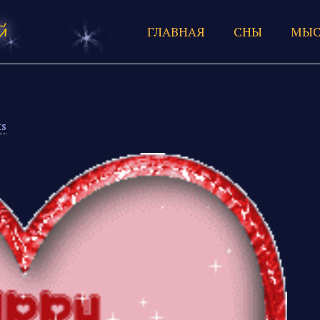
ГЛАВНАЯ
СНЫ
МЫС
s