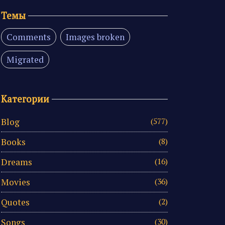
Темы
Comments
Images broken
Migrated
Категории
Blog
(577)
Books
(8)
Dreams
(16)
Movies
(36)
Quotes
(2)
Songs
(30)