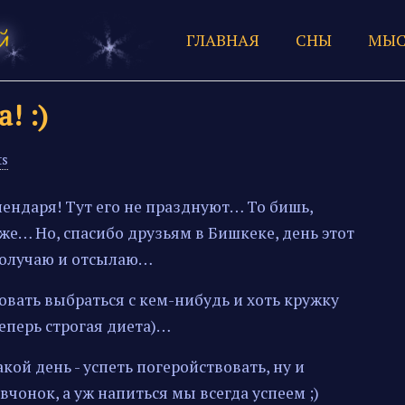
ГЛАВНАЯ
СНЫ
МЫС
! :)
s
лендаря! Тут его не празднуют… То бишь,
… Но, спасибо друзьям в Бишкеке, день этот
 получаю и отсылаю…
овать выбраться с кем-нибудь и хоть кружку
теперь строгая диета)…
акой день - успеть погеройствовать, ну и
чонок, а уж напиться мы всегда успеем ;)