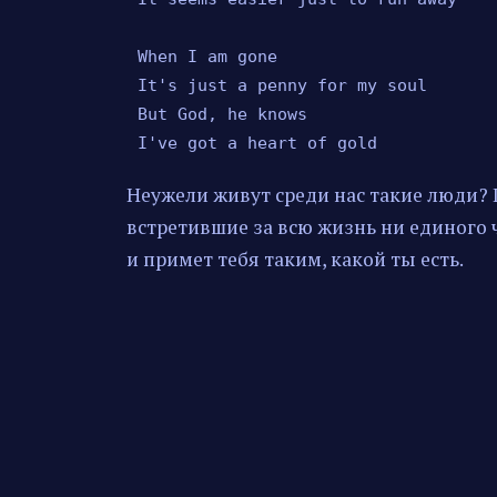
When I am gone

It's just a penny for my soul

But God, he knows

I've got a heart of gold
Неужели живут среди нас такие люди? 
встретившие за всю жизнь ни единого 
и примет тебя таким, какой ты есть.