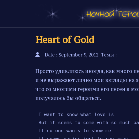
Heart of Gold
Date : September 9, 2012
Темы :
Просто удивляюсь иногда, как много пе
и не выражают лично мои взгляды на э
что со многими героями его песен я м
получалось бы общаться.
I want to know what love is

But it seems to come with so much pai
If no one wants to show me

It seems easier just to run away
