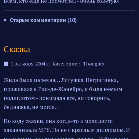
Всем, кто ещё не посмотрел - очень советую!
Старые комментарии (10)
Сказка
1 октября 2004 г.
Категории :
Thoughts
Жила была царевна… Лягушка. Негритянка,
проживала в Рио-де-Жанейро, и была немым
полиглотом - понимала всё, но говорить,
бедняжка, не могла…
По ходу сказки, она когда-то в молодости
заканчивала МГУ. Но не с красным дипломом. И
не с синим, как выяснилось позже… И была она