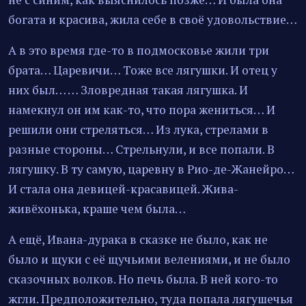
богата и красива, жила себе в своё удовольствие…
А в это время где-то в подмосковье жили три
брата… Царевичи… Тоже все лягушки. И отец у
них был… … Зловредная такая лягушка. И
намекнул он им как-то, что пора жениться… И
решили они стреляться… Из лука, стрелами в
разные стороны… Стрельнули, и все попали. В
лягушку. В ту самую, царевну в Рио-де-Жанейро…
И стала она девицей-красавицей. Жива-
живёхонька, краше чем была…
А ещё, Ивана-дурака в сказке не было, как не
было и щуки с её щучьими велениями, и не было
сказочных волков. Но печь была. В ней кого-то
жгли. Предположительно, туда попала лягушечья