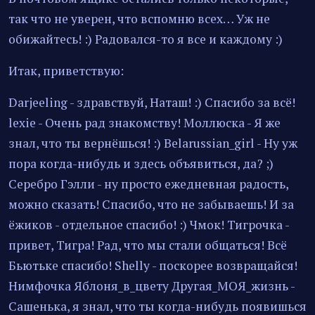
так что не уверен, что вспомню всех… Уж не
обижайтесь! :) Радовался-то я все и каждому :)
Итак, приветствую:
Darjeeling - здравствуй, Наташ! :) Спасибо за всё!
lexie - Очень рад знакомству! Моллюска - Я же
знал, что ты вернёшься! :) Belarussian_girl - Ну уж
пора когда-нибудь и здесь объявиться, да? ;)
Серебро Гэлли - ну просто ежедневная радость,
можно сказать! Спасибо, что не забываешь! И за
ёжиков - отдельное спасибо! :) Чмок! Тигрочка -
привет, Тигра! Рад, что мы стали общаться! Всё
Бьютьке спасибо! Shelly - поскорее возвращайся!
Нимфочка Яблоня_в_цвету Другая_МОЯ_жизнь -
Сашенька, я знал, что ты когда-нибудь появишься